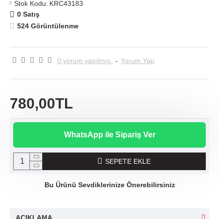
Stok Kodu:
KRC43183
0 Satış
524 Görüntülenme
0 yorum yapılmış.
-
Yorum Yap
780,00TL
WhatsApp ile Sipariş Ver
SEPETE EKLE
Bu Ürünü Sevdiklerinize Önerebilirsiniz
AÇIKLAMA