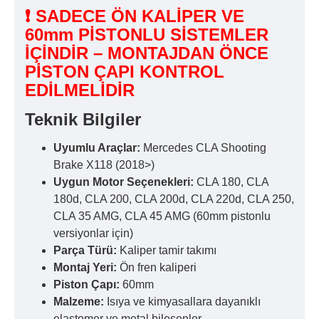
❗ SADECE ÖN KALİPER VE
60mm PİSTONLU SİSTEMLER
İÇİNDİR – MONTAJDAN ÖNCE
PİSTON ÇAPI KONTROL
EDİLMELİDİR
Teknik Bilgiler
Uyumlu Araçlar:
Mercedes CLA Shooting
Brake X118 (2018>)
Uygun Motor Seçenekleri:
CLA 180, CLA
180d, CLA 200, CLA 200d, CLA 220d, CLA 250,
CLA 35 AMG, CLA 45 AMG (60mm pistonlu
versiyonlar için)
Parça Türü:
Kaliper tamir takımı
Montaj Yeri:
Ön fren kaliperi
Piston Çapı:
60mm
Malzeme:
Isıya ve kimyasallara dayanıklı
elastomer ve metal bileşenler