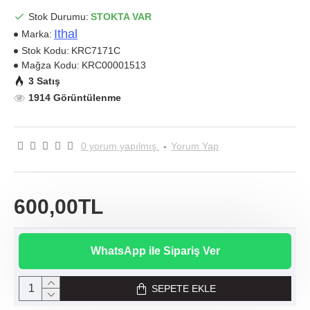
Stok Durumu:
STOKTA VAR
Ithal
Marka:
Stok Kodu:
KRC7171C
Mağza Kodu:
KRC00001513
3 Satış
1914 Görüntülenme
0 yorum yapılmış.
-
Yorum Yap
600,00TL
WhatsApp ile Sipariş Ver
SEPETE EKLE