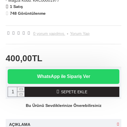
Mağza Kodu:
KRC00001977
1 Satış
748 Görüntülenme
0 yorum yapılmış.
-
Yorum Yap
400,00TL
WhatsApp ile Sipariş Ver
SEPETE EKLE
Bu Ürünü Sevdiklerinize Önerebilirsiniz
AÇIKLAMA