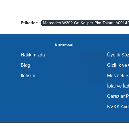
Etiketler:
Mercedes W202 Ön Kaliper Pim Takımı A001
Kurumsal
Hakkımızda
Üyelik Sö
Blog
Gizlilik ve
İletişim
Mesafeli S
İptal ve İa
Çerezler Po
KVKK Aydı