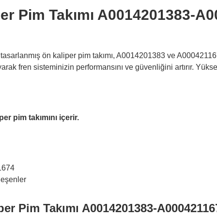
er Pim Takımı A0014201383-A
 tasarlanmış ön kaliper pim takımı, A0014201383 ve A00042116
rak fren sisteminizin performansını ve güvenliğini artırır. Yüks
per pim takımını içerir.
1674
leşenler
er Pim Takımı A0014201383-A0004211674