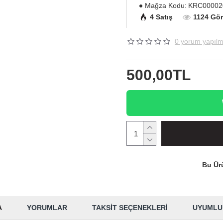
Mağza Kodu:
KRC00002
4 Satış
1124 Gö
0 yorum yapılm
500,00TL
Bu Ürü
A
YORUMLAR
TAKSIT SEÇENEKLERI
UYUMLU