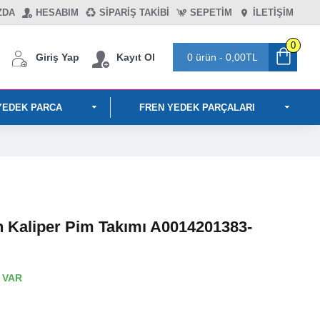
ZDA
HESABIM
SIPARIŞ TAKIBI
SEPETIM
İLETİŞİM
0
Giriş Yap
Kayıt Ol
0 ürün - 0,00TL
YEDEK PARCA
FREN YEDEK PARÇALARI
Kaliper Pim Takımı A0014201383-
 VAR