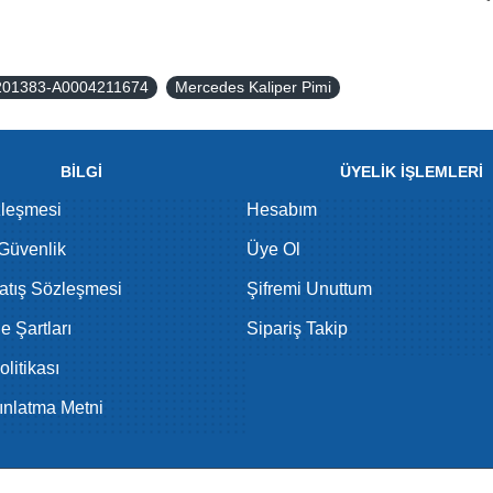
4201383-A0004211674
Mercedes Kaliper Pimi
BİLGİ
ÜYELİK İŞLEMLERİ
zleşmesi
Hesabım
 Güvenlik
Üye Ol
atış Sözleşmesi
Şifremi Unuttum
de Şartları
Sipariş Takip
litikası
nlatma Metni