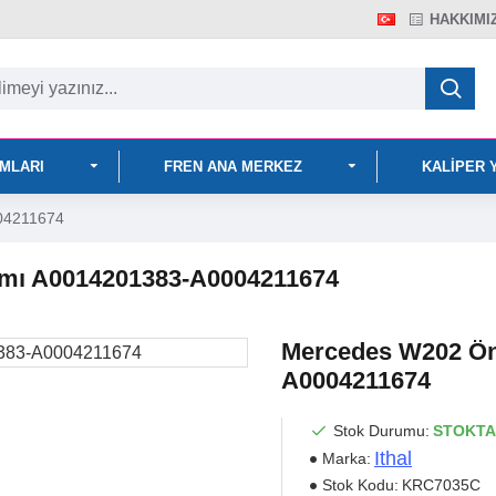
HAKKIMI
IMLARI
FREN ANA MERKEZ
KALIPER 
04211674
ımı A0014201383-A0004211674
Mercedes W202 Ön 
A0004211674
Stok Durumu:
STOKTA
Ithal
Marka:
Stok Kodu:
KRC7035C