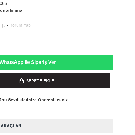
066
rüntülenme
ış.
-
Yorum Yap
WhatsApp ile Sipariş Ver
SEPETE EKLE
nü Sevdiklerinize Önerebilirsiniz
 ARAÇLAR