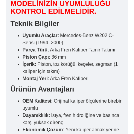
MODELİNİZİN UYUMLULUĞU
KONTROL EDİLMELİDİR.
Teknik Bilgiler
Uyumlu Araçlar:
Mercedes-Benz W202 C-
Serisi (1994–2000)
Parça Türü:
Arka Fren Kaliper Tamir Takımı
Piston Çapı:
36 mm
İçerik:
Piston, toz körüğü, keçeler, segman (1
kaliper için takım)
Montaj Yeri:
Arka Fren Kaliperi
Ürünün Avantajları
OEM Kalitesi:
Orijinal kaliper ölçülerine birebir
uyumlu
Dayanıklılık:
Isıya, fren hidroliğine ve basınca
karşı yüksek direnç
Ekonomik Çözüm:
Yeni kaliper almak yerine