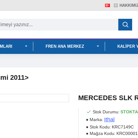
HAKKIMI
IMLARI
FREN ANA MERKEZ
KALIPER 
mi 2011>
MERCEDES SLK R17
Stok Durumu:
STOKTA
Ithal
Marka:
Stok Kodu:
KRC7149C
Mağza Kodu:
KRC00001