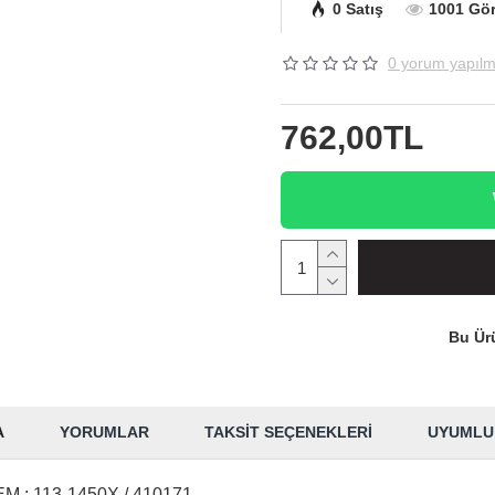
0 Satış
1001 Gö
0 yorum yapılm
762,00TL
Bu Ürü
A
YORUMLAR
TAKSIT SEÇENEKLERI
UYUMLU
M : 113-1450X / 410171