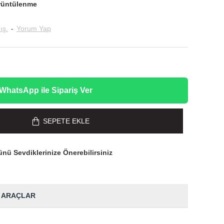
rüntülenme
ış.
-
Yorum Yap
WhatsApp ile Sipariş Ver
SEPETE EKLE
nü Sevdiklerinize Önerebilirsiniz
 ARAÇLAR