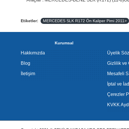
Etiketler:
MERCEDES SLK R172 Ön Kaliper Pimi 2011>
Kurumsal
Hakkımızda
Üyelik Sö
Blog
Gizlilik ve
İletişim
Mesafeli S
İptal ve İa
Çerezler Po
KVKK Aydı