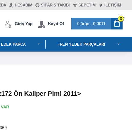
ZDA
HESABIM
SIPARIŞ TAKIBI
SEPETIM
İLETİŞİM
0
Giriş Yap
Kayıt Ol
0 ürün - 0,00TL
YEDEK PARCA
FREN YEDEK PARÇALARI
2 Ön Kaliper Pimi 2011>
 VAR
369