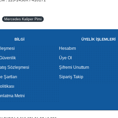
Mercedes Kaliper Pimi
BİLGİ
ÜYELİK İŞLEMLERİ
zleşmesi
Hesabım
 Güvenlik
Üye Ol
atış Sözleşmesi
Şifremi Unuttum
de Şartları
Sipariş Takip
litikası
nlatma Metni