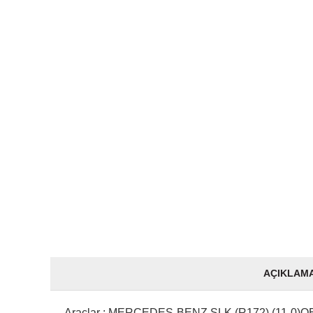
AÇIKLAM
Araçlar : MERCEDES-BENZ SLK (R172) (11-0)OE