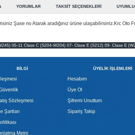
A
YORUMLAR
TAKSIT SEÇENEKLERI
UYUMLU
isiniz Şase no Atarak aradığınız ürüne ulaşabilirsiniz.Krc Oto F
245) 05-11 Clase C (S204-W204) 07- Clase E (S212) 09- Clase E (W2
BİLGİ
ÜYELİK İŞLEMLERİ
zleşmesi
Hesabım
 Güvenlik
Üye Ol
atış Sözleşmesi
Şifremi Unuttum
de Şartları
Sipariş Takip
litikası
nlatma Metni