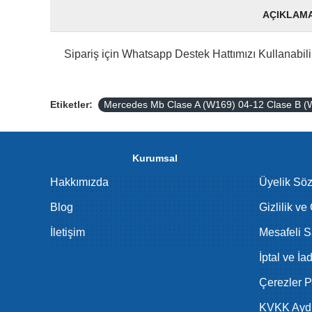
AÇIKLAM
Sipariş için Whatsapp Destek Hattımızı Kullanabilir
Etiketler:
Mercedes Mb Clase A (W169) 04-12 Clase B (W
Kurumsal
Hakkımızda
Üyelik Sö
Blog
Gizlilik ve
İletişim
Mesafeli S
İptal ve İa
Çerezler Po
KVKK Aydı