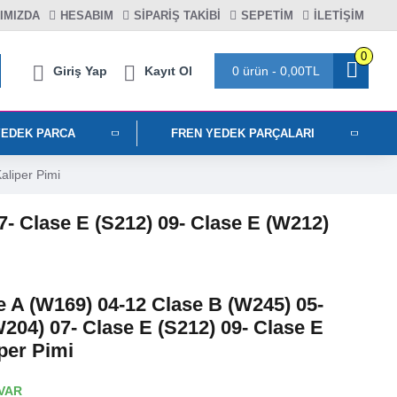
IMIZDA
HESABIM
SIPARIŞ TAKIBI
SEPETIM
İLETİŞİM
0
Giriş Yap
Kayıt Ol
0 ürün - 0,00TL
YEDEK PARCA
FREN YEDEK PARÇALARI
liper Pimi
- Clase E (S212) 09- Clase E (W212)
 A (W169) 04-12 Clase B (W245) 05-
204) 07- Clase E (S212) 09- Clase E
per Pimi
VAR