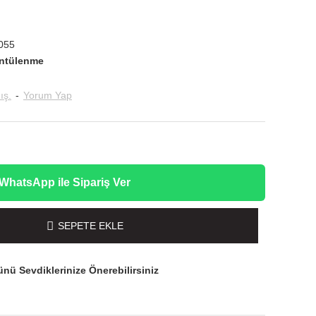
055
ntülenme
ış.
-
Yorum Yap
WhatsApp ile Sipariş Ver
SEPETE EKLE
nü Sevdiklerinize Önerebilirsiniz