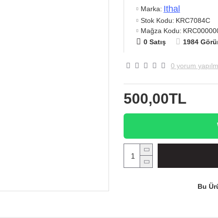
Ithal
Marka:
Stok Kodu:
KRC7084C
Mağza Kodu:
KRC00000
0 Satış
1984 Görü
0 yorum yapılm
500,00TL
Bu Ürü