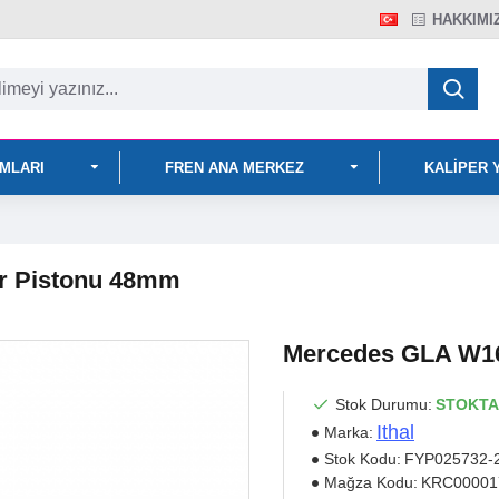
HAKKIMI
IMLARI
FREN ANA MERKEZ
KALIPER 
r Pistonu 48mm
Mercedes GLA W16
Stok Durumu:
STOKTA
Ithal
Marka:
Stok Kodu:
FYP025732-
Mağza Kodu:
KRC00001