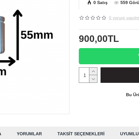
0 Satış
559 Gör
0 yorum yapılm
900,00TL
Bu Ürü
A
YORUMLAR
TAKSIT SEÇENEKLERI
UYUMLU