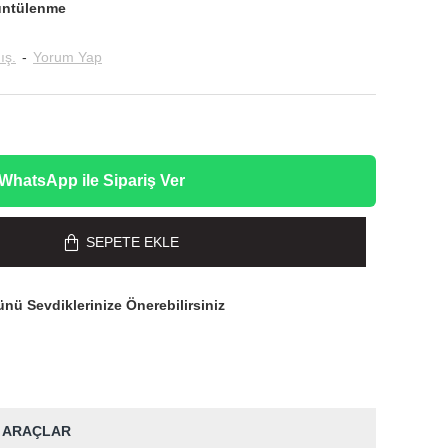
üntülenme
ış.
-
Yorum Yap
WhatsApp ile Sipariş Ver
SEPETE EKLE
nü Sevdiklerinize Önerebilirsiniz
 ARAÇLAR