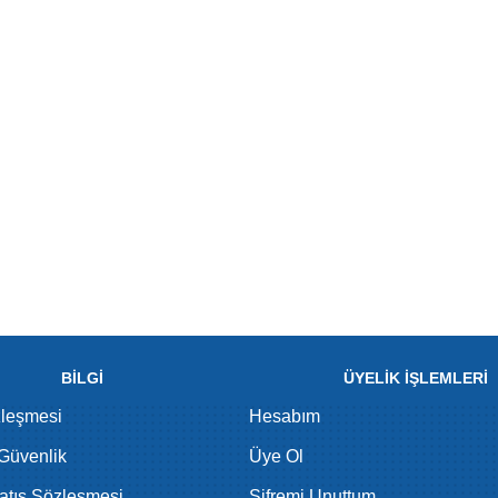
BİLGİ
ÜYELİK İŞLEMLERİ
zleşmesi
Hesabım
 Güvenlik
Üye Ol
atış Sözleşmesi
Şifremi Unuttum