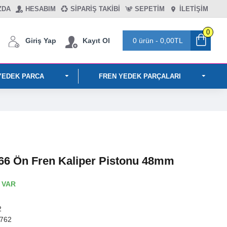
ZDA
HESABIM
SIPARIŞ TAKIBI
SEPETIM
İLETİŞİM
0
Giriş Yap
Kayıt Ol
0 ürün - 0,00TL
YEDEK PARCA
FREN YEDEK PARÇALARI
6 Ön Fren Kaliper Pistonu 48mm
 VAR
2
762