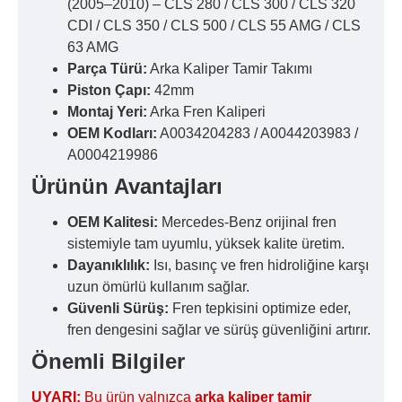
(2005–2010) – CLS 280 / CLS 300 / CLS 320
CDI / CLS 350 / CLS 500 / CLS 55 AMG / CLS
63 AMG
Parça Türü:
Arka Kaliper Tamir Takımı
Piston Çapı:
42mm
Montaj Yeri:
Arka Fren Kaliperi
OEM Kodları:
A0034204283 / A0044203983 /
A0004219986
Ürünün Avantajları
OEM Kalitesi:
Mercedes-Benz orijinal fren
sistemiyle tam uyumlu, yüksek kalite üretim.
Dayanıklılık:
Isı, basınç ve fren hidroliğine karşı
uzun ömürlü kullanım sağlar.
Güvenli Sürüş:
Fren tepkisini optimize eder,
fren dengesini sağlar ve sürüş güvenliğini artırır.
Önemli Bilgiler
UYARI:
Bu ürün yalnızca
arka kaliper tamir