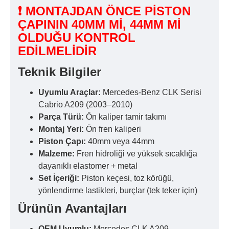
❗ MONTAJDAN ÖNCE PİSTON
ÇAPININ 40MM Mİ, 44MM Mİ
OLDUĞU KONTROL
EDİLMELİDİR
Teknik Bilgiler
Uyumlu Araçlar:
Mercedes-Benz CLK Serisi
Cabrio A209 (2003–2010)
Parça Türü:
Ön kaliper tamir takımı
Montaj Yeri:
Ön fren kaliperi
Piston Çapı:
40mm veya 44mm
Malzeme:
Fren hidroliği ve yüksek sıcaklığa
dayanıklı elastomer + metal
Set İçeriği:
Piston keçesi, toz körüğü,
yönlendirme lastikleri, burçlar (tek teker için)
Ürünün Avantajları
OEM Uyumlu:
Mercedes CLK A209