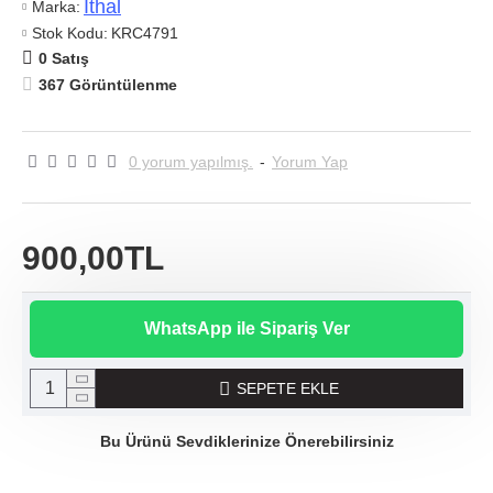
Ithal
Marka:
Stok Kodu:
KRC4791
0 Satış
367 Görüntülenme
0 yorum yapılmış.
-
Yorum Yap
900,00TL
WhatsApp ile Sipariş Ver
SEPETE EKLE
Bu Ürünü Sevdiklerinize Önerebilirsiniz