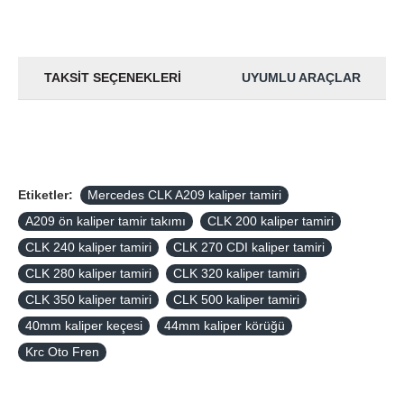
TAKSIT SEÇENEKLERI
UYUMLU ARAÇLAR
Etiketler:
Mercedes CLK A209 kaliper tamiri
A209 ön kaliper tamir takımı
CLK 200 kaliper tamiri
CLK 240 kaliper tamiri
CLK 270 CDI kaliper tamiri
CLK 280 kaliper tamiri
CLK 320 kaliper tamiri
CLK 350 kaliper tamiri
CLK 500 kaliper tamiri
40mm kaliper keçesi
44mm kaliper körüğü
Krc Oto Fren