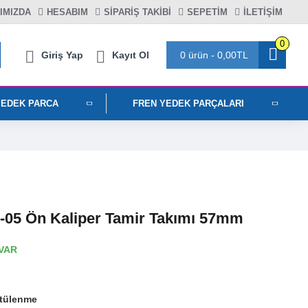
IMIZDA
HESABIM
SIPARIŞ TAKIBI
SEPETIM
İLETİŞİM
0
Giriş Yap
Kayıt Ol
0 ürün - 0,00TL
YEDEK PARCA
FREN YEDEK PARÇALARI
-05 Ön Kaliper Tamir Takımı 57mm
VAR
tülenme