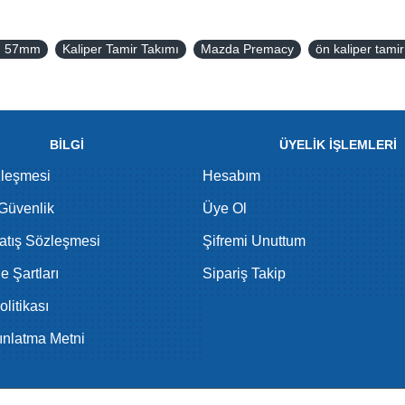
mı 57mm
Kaliper Tamir Takımı
Mazda Premacy
ön kaliper tamir
BİLGİ
ÜYELİK İŞLEMLERİ
zleşmesi
Hesabım
 Güvenlik
Üye Ol
atış Sözleşmesi
Şifremi Unuttum
de Şartları
Sipariş Takip
litikası
nlatma Metni