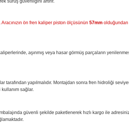
k sürüş güvenliğini artırır.
. Aracınızın ön fren kaliper piston ölçüsünün
57mm
olduğundan e
iperlerinde, aşınmış veya hasar görmüş parçaların yenilenmesi 
 tarafından yapılmalıdır. Montajdan sonra fren hidroliği seviyesi
 kullanım sağlar.
alajında güvenli şekilde paketlenerek hızlı kargo ile adresinize 
ğlamaktadır.