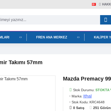
HAKK
IMLARI
FREN ANA MERKEZ
KALIPER 
amir Takımı 57mm
Mazda Premacy 99
Stok Durumu:
STOKTA 
Ithal
Marka:
Stok Kodu:
KRC4648
0 Satış
251 Görün