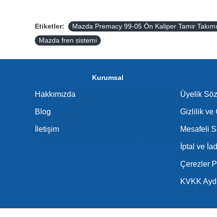
Etiketler:
Mazda Premacy 99-05 Ön Kaliper Tamir Takı
Mazda fren sistemi
Kurumsal
Hakkımızda
Üyelik Sö
Blog
Gizlilik ve
İletişim
Mesafeli S
İptal ve İa
Çerezler Po
KVKK Aydı