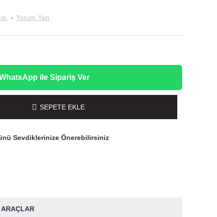
ış.
-
Yorum Yap
WhatsApp ile Sipariş Ver
SEPETE EKLE
nü Sevdiklerinize Önerebilirsiniz
 ARAÇLAR