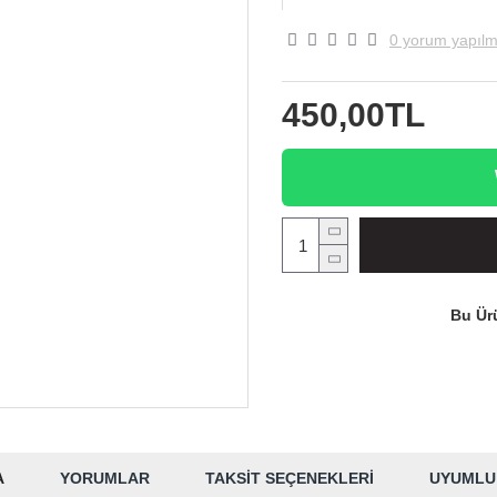
0 yorum yapılm
450,00TL
Bu Ürü
A
YORUMLAR
TAKSIT SEÇENEKLERI
UYUMLU