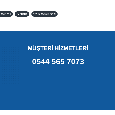
 takımı
57mm
fren tamir seti
MÜŞTERİ HİZMETLERİ
0544 565 7073