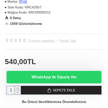
Ithal
Marka:
Stok Kodu:
KRC42557
Mağza Kodu:
KRC00000211
0 Satış
1559 Görüntülenme
0 yorum yapılmış.
-
Yorum Yap
540,00TL
WhatsApp ile Sipariş Ver
SEPETE EKLE
Bu Ürünü Sevdiklerinize Önerebilirsiniz