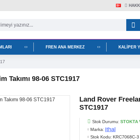
HAKK
IMLARI
FREN ANA MERKEZ
KALIPER 
917
Pim Takımı 98-06 STC1917
Land Rover Freela
STC1917
Stok Durumu:
STOKTA 
Ithal
Marka:
Stok Kodu:
KRC7068C-3