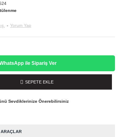
624
tülenme
ış.
-
Yorum Yap
WhatsApp ile Sipariş Ver
SEPETE EKLE
nü Sevdiklerinize Önerebilirsiniz
 ARAÇLAR