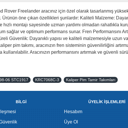
over Freelander aracınız için özel olarak tasarlanmış yüksek ka
er. Ürünün öne çıkan özellikleri şunlardır: Kaliteli Malzeme: Day
 ve hızlı montajı sayesinde uzman yardımı olmadan rahatlıkla ku
 sağlar ve optimum performans sunar. Fren Performansını Artırır
üreli Güvenlik: Dayanıklı yapısı ve kaliteli malzemesiyle uzun v
aliper pim takımı, aracınızın fren sisteminin güvenilirliğini art
kla kullanılabilir. Aracınızın performansını artırmak ve güvenli 
ı 98-06 STC1917
KRC7068C-3
Kaliper Pim Tamir Takımları
BİLGİ
ÜYELİK İŞLEMLERİ
zleşmesi
Hesabım
 Güvenlik
Üye Ol