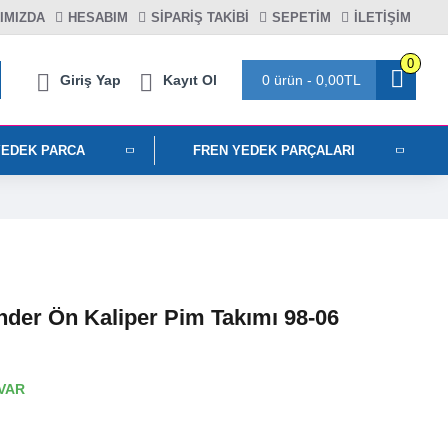
IMIZDA
HESABIM
SIPARIŞ TAKIBI
SEPETIM
İLETİŞİM
0
Giriş Yap
Kayıt Ol
0 ürün - 0,00TL
YEDEK PARCA
FREN YEDEK PARÇALARI
nder Ön Kaliper Pim Takımı 98-06
VAR