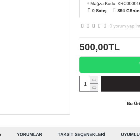
Mağza Kodu:
KRC00001
0 Satış
894 Görün
0 yorum yapılm
500,00TL
Bu Ürü
A
YORUMLAR
TAKSIT SEÇENEKLERI
UYUMLU