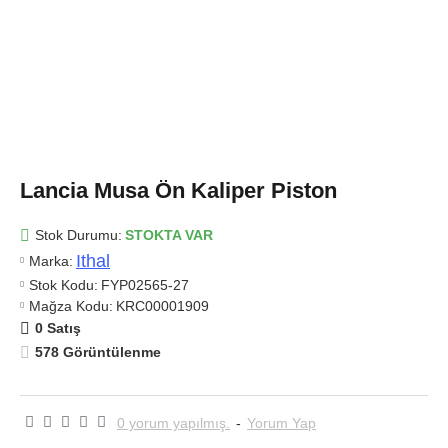
Lancia Musa Ön Kaliper Piston
Stok Durumu:
STOKTA VAR
Ithal
Marka:
Stok Kodu:
FYP02565-27
Mağza Kodu:
KRC00001909
0 Satış
578 Görüntülenme
0 yorum yapılmış.
-
Yorum Yap