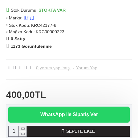
Stok Durumu:
STOKTA VAR
Ithal
Marka:
Stok Kodu:
KRC42177-8
Mağza Kodu:
KRC00000223
0 Satış
1173 Görüntülenme
0 yorum yapılmış.
-
Yorum Yap
400,00TL
WhatsApp ile Sipariş Ver
SEPETE EKLE