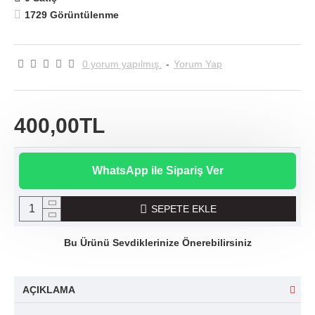
1729 Görüntülenme
0 yorum yapılmış.
-
Yorum Yap
400,00TL
WhatsApp ile Sipariş Ver
SEPETE EKLE
Bu Ürünü Sevdiklerinize Önerebilirsiniz
AÇIKLAMA