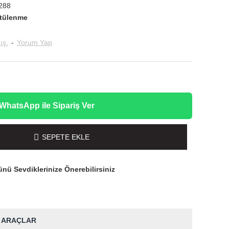
288
tülenme
ış.
-
Yorum Yap
WhatsApp ile Sipariş Ver
SEPETE EKLE
nü Sevdiklerinize Önerebilirsiniz
 ARAÇLAR