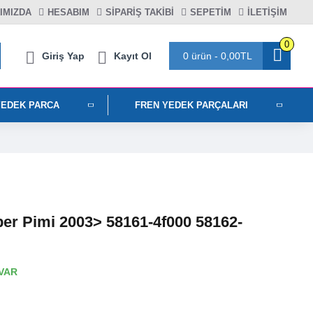
IMIZDA
HESABIM
SIPARIŞ TAKIBI
SEPETIM
İLETİŞİM
0
Giriş Yap
Kayıt Ol
0 ürün - 0,00TL
YEDEK PARCA
FREN YEDEK PARÇALARI
per Pimi 2003> 58161-4f000 58162-
VAR