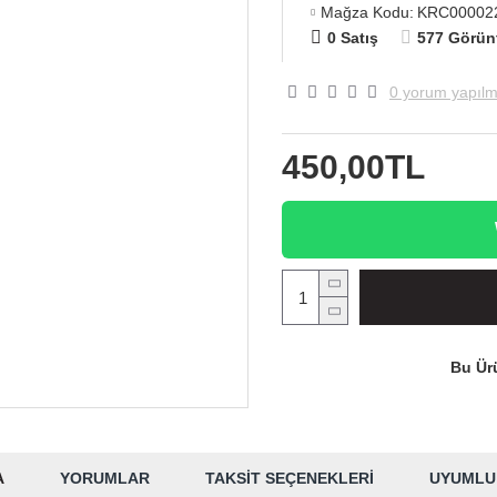
Mağza Kodu:
KRC00002
0 Satış
577 Görün
0 yorum yapılm
450,00TL
Bu Ürü
A
YORUMLAR
TAKSIT SEÇENEKLERI
UYUMLU