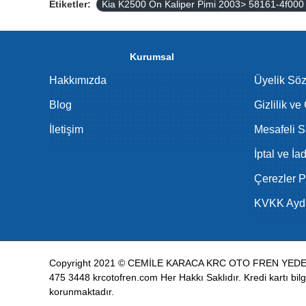
Etiketler:
Kia K2500 Ön Kaliper Pimi 2003> 58161-4f000
Kurumsal
Hakkımızda
Üyelik Sö
Blog
Gizlilik ve
İletişim
Mesafeli S
İptal ve İa
Çerezler Po
KVKK Aydı
Copyright 2021 © CEMİLE KARACA KRC OTO FREN YEDEK 
475 3448 krcotofren.com Her Hakkı Saklıdır. Kredi kartı bilgil
korunmaktadır.