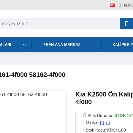
HAKK
IMLARI
FREN ANA MERKEZ
KALIPER 
161-4f000 58162-4f000
Kia K2500 Ön Kali
4f000
Stok Durumu:
STOKTA 
Ithal
Marka:
Stok Kodu:
KRCH100