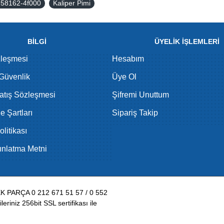
 58162-4f000
Kaliper Pimi
BİLGİ
ÜYELİK İŞLEMLERİ
zleşmesi
Hesabım
 Güvenlik
Üye Ol
atış Sözleşmesi
Şifremi Unuttum
de Şartları
Sipariş Takip
litikası
nlatma Metni
PARÇA 0 212 671 51 57 / 0 552
eriniz 256bit SSL sertifikası ile