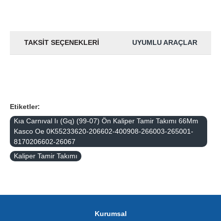
TAKSIT SEÇENEKLERI
UYUMLU ARAÇLAR
Etiketler:
Kıa Carnıval Iı (Gq) (99-07) Ön Kaliper Tamir Takımı 66Mm
Kasco Oe 0K55233620-206602-400908-266003-265001-
8170206602-26067
Kaliper Tamir Takımı
Kurumsal