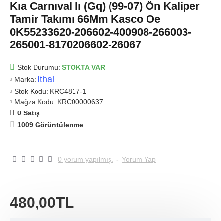
Kıa Carnıval Iı (Gq) (99-07) Ön Kaliper
Tamir Takımı 66Mm Kasco Oe
0K55233620-206602-400908-266003-
265001-8170206602-26067
Stok Durumu:
STOKTA VAR
Ithal
Marka:
Stok Kodu:
KRC4817-1
Mağza Kodu:
KRC00000637
0 Satış
1009 Görüntülenme
0 yorum yapılmış.
-
Yorum Yap
480,00TL