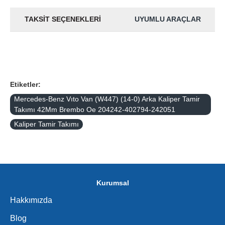
TAKSIT SEÇENEKLERI
UYUMLU ARAÇLAR
Etiketler:
Mercedes-Benz Vıto Van (W447) (14-0) Arka Kaliper Tamir
Takımı 42Mm Brembo Oe 204242-402794-242051
Kaliper Tamir Takımı
Kurumsal
Hakkımızda
Blog