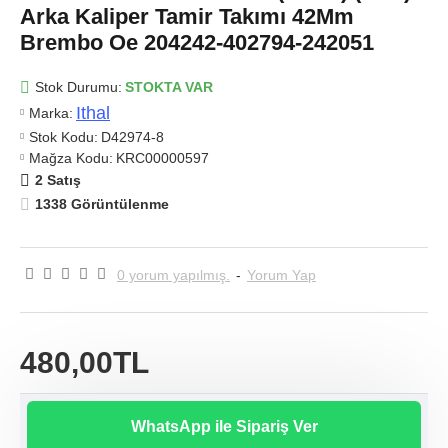
Arka Kaliper Tamir Takımı 42Mm
Brembo Oe 204242-402794-242051
Stok Durumu:
STOKTA VAR
Ithal
Marka:
Stok Kodu:
D42974-8
Mağza Kodu:
KRC00000597
2 Satış
1338 Görüntülenme
0 yorum yapılmış.
-
Yorum Yap
480,00TL
WhatsApp ile Sipariş Ver