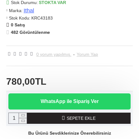
Stok Durumu:
STOKTA VAR
Ithal
Marka:
Stok Kodu:
KRC43183
0 Satış
482 Görüntülenme
0 yorum yapılmış.
-
Yorum Yap
780,00TL
WhatsApp ile Sipariş Ver
SEPETE EKLE
Bu Ürünü Sevdiklerinize Önerebilirsiniz