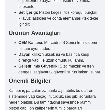
dış etkenlere dayanıklı elastomer ve metal
bileşenler
Set İçeriği:
Piston keçesi, toz körüğü, burçlar,
kılavuz lastikleri ve conta elemanları (tek teker
içindir)
Ürünün Avantajları
OEM Kalitesi:
Mercedes B Serisi fren sistemi
ile tam uyumludur.
Dayanıklılık:
Yüksek ısı ve basınca karşı
dirençli yapı ile uzun ömürlü kullanım.
Geliştirilmiş Güvenlik:
Sızdırmazlık ve fren
dengesi sağlayarak güvenli sürüş imkanı sunar.
Önemli Bilgiler
Kaliper iç parçaları zamanla aşınabilir, bu da fren
sisteminde yağ kaçağı, tutukluk, ses gibi sorunlara
neden olabilir. Bu tamir takımı sayesinde 60mm
piston çaplı ön kaliperlerin tüm iç parçaları