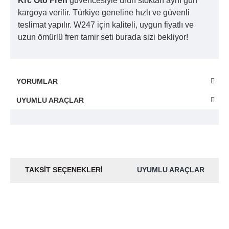
Krc Oto Fren
güvencesiyle ürün stoktan aynı gün
kargoya verilir. Türkiye geneline hızlı ve güvenli
teslimat yapılır. W247 için kaliteli, uygun fiyatlı ve
uzun ömürlü fren tamir seti burada sizi bekliyor!
YORUMLAR
UYUMLU ARAÇLAR
TAKSIT SEÇENEKLERI
UYUMLU ARAÇLAR