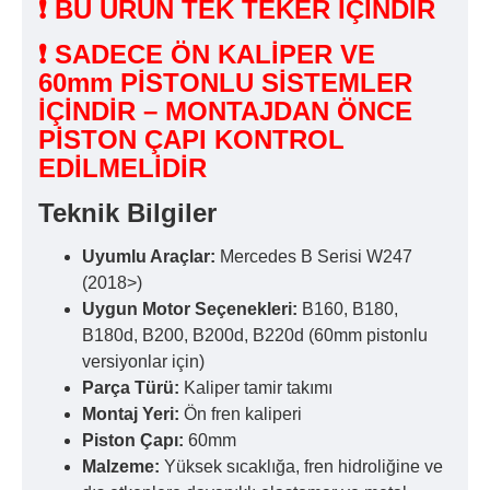
❗ BU ÜRÜN TEK TEKER İÇİNDİR
❗ SADECE ÖN KALİPER VE
60mm PİSTONLU SİSTEMLER
İÇİNDİR – MONTAJDAN ÖNCE
PİSTON ÇAPI KONTROL
EDİLMELİDİR
Teknik Bilgiler
Uyumlu Araçlar:
Mercedes B Serisi W247
(2018>)
Uygun Motor Seçenekleri:
B160, B180,
B180d, B200, B200d, B220d (60mm pistonlu
versiyonlar için)
Parça Türü:
Kaliper tamir takımı
Montaj Yeri:
Ön fren kaliperi
Piston Çapı:
60mm
Malzeme:
Yüksek sıcaklığa, fren hidroliğine ve