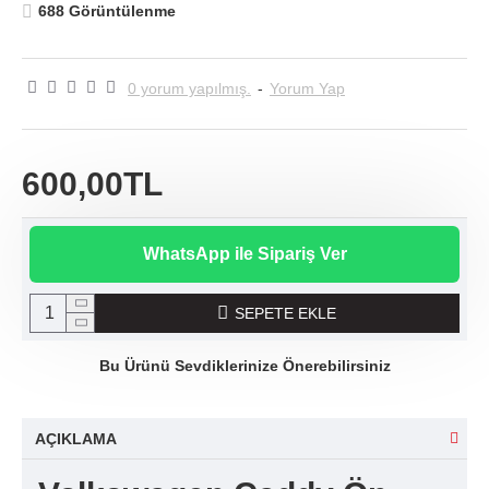
688 Görüntülenme
0 yorum yapılmış.
-
Yorum Yap
600,00TL
WhatsApp ile Sipariş Ver
SEPETE EKLE
Bu Ürünü Sevdiklerinize Önerebilirsiniz
AÇIKLAMA