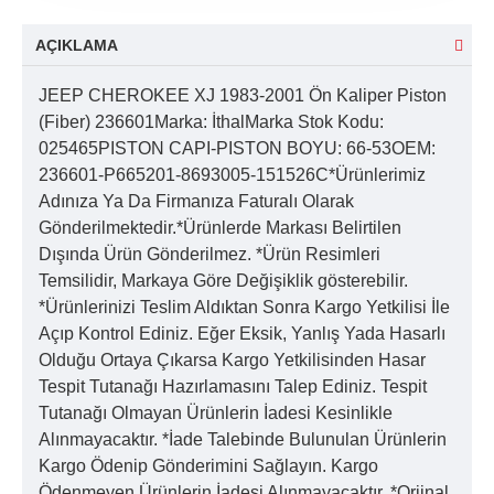
AÇIKLAMA
JEEP CHEROKEE XJ 1983-2001 Ön Kaliper Piston
(Fiber) 236601Marka: İthalMarka Stok Kodu:
025465PISTON CAPI-PISTON BOYU: 66-53OEM:
236601-P665201-8693005-151526C*Ürünlerimiz
Adınıza Ya Da Firmanıza Faturalı Olarak
Gönderilmektedir.*Ürünlerde Markası Belirtilen
Dışında Ürün Gönderilmez. *Ürün Resimleri
Temsilidir, Markaya Göre Değişiklik gösterebilir.
*Ürünlerinizi Teslim Aldıktan Sonra Kargo Yetkilisi İle
Açıp Kontrol Ediniz. Eğer Eksik, Yanlış Yada Hasarlı
Olduğu Ortaya Çıkarsa Kargo Yetkilisinden Hasar
Tespit Tutanağı Hazırlamasını Talep Ediniz. Tespit
Tutanağı Olmayan Ürünlerin İadesi Kesinlikle
Alınmayacaktır. *İade Talebinde Bulunulan Ürünlerin
Kargo Ödenip Gönderimini Sağlayın. Kargo
Ödenmeyen Ürünlerin İadesi Alınmayacaktır. *Orjinal