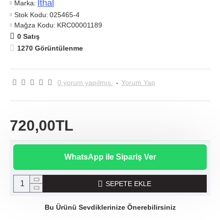
Ithal
Marka:
Stok Kodu:
025465-4
Mağza Kodu:
KRC00001189
0 Satış
1270 Görüntülenme
0 yorum yapılmış.
-
Yorum Yap
720,00TL
WhatsApp ile Sipariş Ver
SEPETE EKLE
Bu Ürünü Sevdiklerinize Önerebilirsiniz