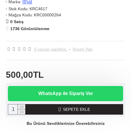
Ithal
Marka:
Stok Kodu:
KRC4617
Mağza Kodu:
KRC00000264
0 Satış
1736 Görüntülenme
0 yorum yapılmış.
-
Yorum Yap
500,00TL
WhatsApp ile Sipariş Ver
SEPETE EKLE
Bu Ürünü Sevdiklerinize Önerebilirsiniz