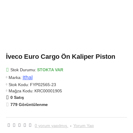
İveco Euro Cargo Ön Kaliper Piston
Stok Durumu:
STOKTA VAR
Ithal
Marka:
Stok Kodu:
FYP02565-23
Mağza Kodu:
KRC00001905
0 Satış
779 Görüntülenme
0 yorum yapılmış.
-
Yorum Yap