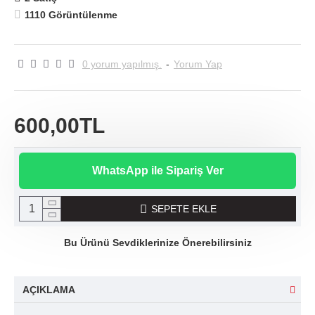
1110 Görüntülenme
0 yorum yapılmış.
-
Yorum Yap
600,00TL
WhatsApp ile Sipariş Ver
SEPETE EKLE
Bu Ürünü Sevdiklerinize Önerebilirsiniz
AÇIKLAMA