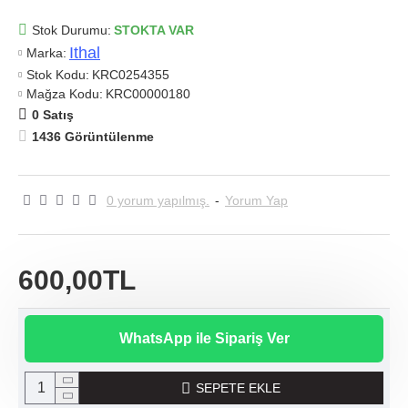
Stok Durumu:
STOKTA VAR
Ithal
Marka:
Stok Kodu:
KRC0254355
Mağza Kodu:
KRC00000180
0 Satış
1436 Görüntülenme
0 yorum yapılmış.
-
Yorum Yap
600,00TL
WhatsApp ile Sipariş Ver
SEPETE EKLE