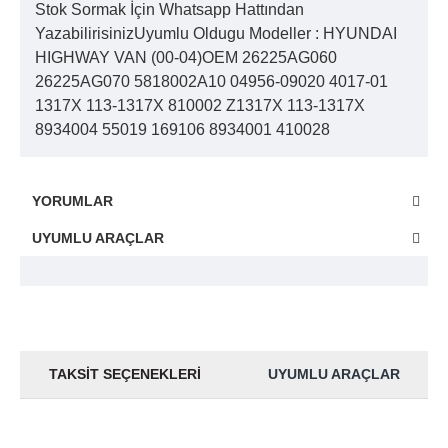
Stok Sormak İçin Whatsapp Hattından
YazabilirisinizUyumlu Oldugu Modeller : HYUNDAI
HIGHWAY VAN (00-04)OEM 26225AG060
26225AG070 5818002A10 04956-09020 4017-01
1317X 113-1317X 810002 Z1317X 113-1317X
8934004 55019 169106 8934001 410028
YORUMLAR
UYUMLU ARAÇLAR
TAKSIT SEÇENEKLERI
UYUMLU ARAÇLAR