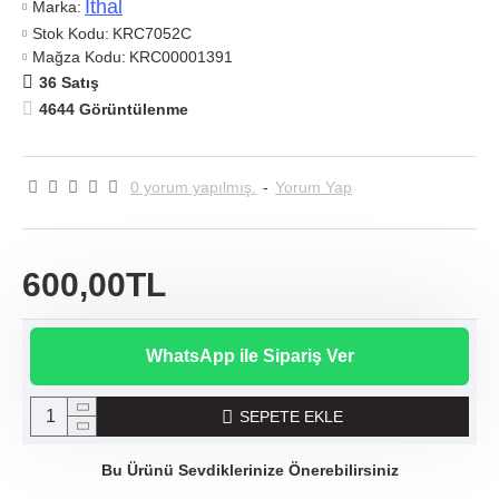
Ithal
Marka:
Stok Kodu:
KRC7052C
Mağza Kodu:
KRC00001391
36 Satış
4644 Görüntülenme
0 yorum yapılmış.
-
Yorum Yap
600,00TL
WhatsApp ile Sipariş Ver
SEPETE EKLE
Bu Ürünü Sevdiklerinize Önerebilirsiniz