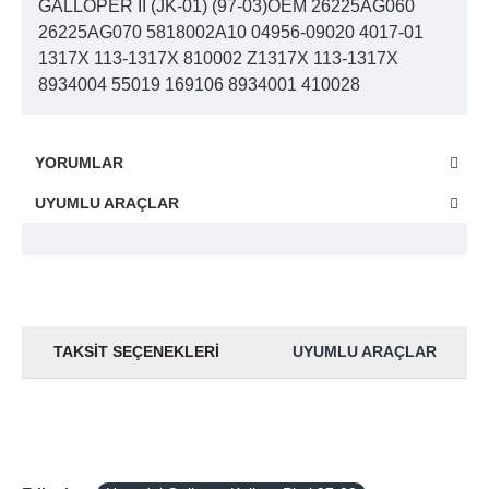
GALLOPER II (JK-01) (97-03)OEM 26225AG060
26225AG070 5818002A10 04956-09020 4017-01
1317X 113-1317X 810002 Z1317X 113-1317X
8934004 55019 169106 8934001 410028
YORUMLAR
UYUMLU ARAÇLAR
TAKSIT SEÇENEKLERI
UYUMLU ARAÇLAR