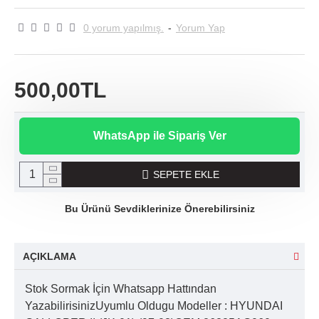
0 yorum yapılmış.
-
Yorum Yap
500,00TL
WhatsApp ile Sipariş Ver
SEPETE EKLE
Bu Ürünü Sevdiklerinize Önerebilirsiniz
AÇIKLAMA
Stok Sormak İçin Whatsapp Hattından
YazabilirisinizUyumlu Oldugu Modeller : HYUNDAI