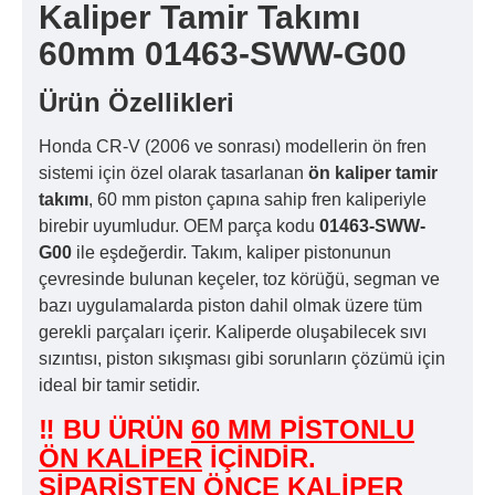
Kaliper Tamir Takımı
60mm 01463-SWW-G00
Ürün Özellikleri
Honda CR-V (2006 ve sonrası) modellerin ön fren
sistemi için özel olarak tasarlanan
ön kaliper tamir
takımı
, 60 mm piston çapına sahip fren kaliperiyle
birebir uyumludur. OEM parça kodu
01463-SWW-
G00
ile eşdeğerdir. Takım, kaliper pistonunun
çevresinde bulunan keçeler, toz körüğü, segman ve
bazı uygulamalarda piston dahil olmak üzere tüm
gerekli parçaları içerir. Kaliperde oluşabilecek sıvı
sızıntısı, piston sıkışması gibi sorunların çözümü için
ideal bir tamir setidir.
‼ BU ÜRÜN
60 MM PİSTONLU
ÖN KALİPER
İÇİNDİR.
SİPARİŞTEN ÖNCE KALİPER