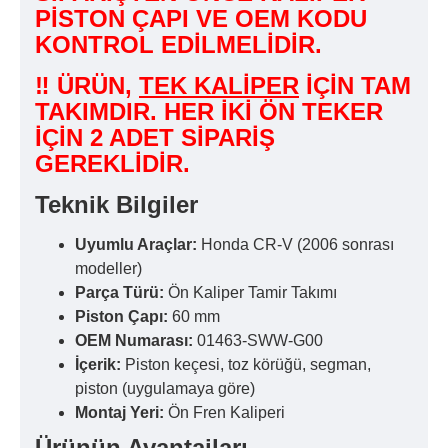
PİSTON ÇAPI VE OEM KODU
KONTROL EDİLMELİDİR.
‼ ÜRÜN,
TEK KALİPER
İÇİN TAM
TAKIMDIR. HER İKİ ÖN TEKER
İÇİN 2 ADET SİPARİŞ
GEREKLİDİR.
Teknik Bilgiler
Uyumlu Araçlar:
Honda CR-V (2006 sonrası
modeller)
Parça Türü:
Ön Kaliper Tamir Takımı
Piston Çapı:
60 mm
OEM Numarası:
01463-SWW-G00
İçerik:
Piston keçesi, toz körüğü, segman,
piston (uygulamaya göre)
Montaj Yeri:
Ön Fren Kaliperi
Ürünün Avantajları