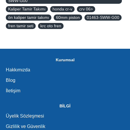
SWW-G00
Kaliper Tamir Takımı
honda cr-v
crv 06>
ön kaliper tamir takımı
60mm piston
01463-SWW-G00
fren tamir seti
krc oto fren
Kurumsal
Hakkımızda
Blog
İletişim
BİLGİ
Üyelik Sözleşmesi
Gizlilik ve Güvenlik