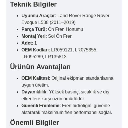
Teknik Bilgiler
Uyumlu Araçlar:
Land Rover Range Rover
Evoque L538 (2011–2019)
Parça Türü:
Ön Fren Hortumu
Montaj Yeri:
Sol Ön Fren
Adet:
1
OEM Kodları:
LR059121, LR075355,
LR095289, LR135813
Ürünün Avantajları
OEM Kalitesi:
Orijinal ekipman standartlarına
uygun üretim.
Dayanıklılık:
Yüksek basınç, sıcaklık ve dış
etkenlere karşı uzun ömürlüdür.
Güvenli Frenleme:
Fren hidroliğini güvenle
aktararak maksimum fren performansı sağlar.
Önemli Bilgiler