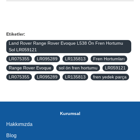
Etiketler:
Land Rover Range Rover Evoque L538 Ön Fren Hortumu
Sol LR059121
LR075355
LR095289
LR135813
Fren Hortumları
Range Rover Evoque
sol ön fren hortumu
LR059121
LR075355
LR095289
LR135813
fren yedek parça
Kurumsal
Hakkımızda
Blog