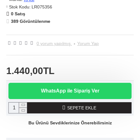
Stok Kodu:
LR075356
0 Satış
389 Görüntülenme
0 yorum yapılmış.
-
Yorum Yap
1.440,00TL
WhatsApp ile Sipariş Ver
SEPETE EKLE
Bu Ürünü Sevdiklerinize Önerebilirsiniz