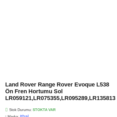
Land Rover Range Rover Evoque L538
Ön Fren Hortumu Sol
LR059121,LR075355,LR095289,LR135813
Stok Durumu:
STOKTA VAR
Ithal
Marka: