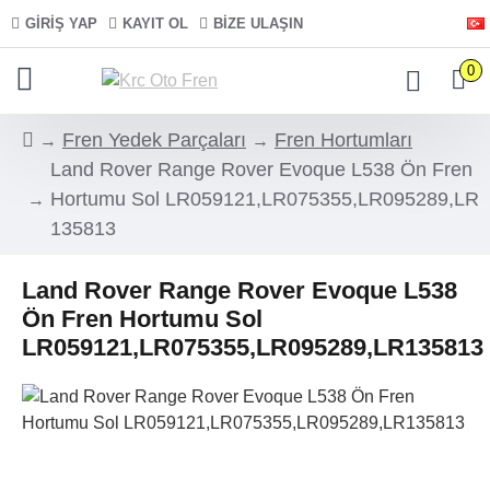
GIRIŞ YAP
KAYIT OL
BIZE ULAŞIN
0
Fren Yedek Parçaları
Fren Hortumları
Land Rover Range Rover Evoque L538 Ön Fren
Hortumu Sol LR059121,LR075355,LR095289,LR
135813
Land Rover Range Rover Evoque L538
Ön Fren Hortumu Sol
LR059121,LR075355,LR095289,LR135813