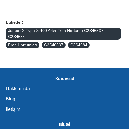
Etiketler:
Jaguar X-Type X-400 Arka Fren Hortumu C2S46537-
C2S4684
Fren Hortumları
C2S46537
C2S4684
Kurumsal
Hakkımızda
Blog
İletişim
BİLGİ