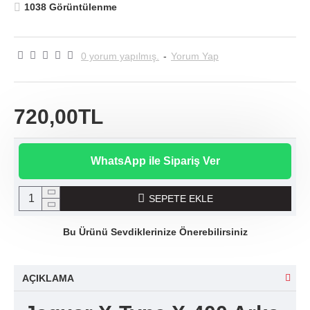
1038 Görüntülenme
0 yorum yapılmış.
-
Yorum Yap
720,00TL
WhatsApp ile Sipariş Ver
SEPETE EKLE
Bu Ürünü Sevdiklerinize Önerebilirsiniz
AÇIKLAMA