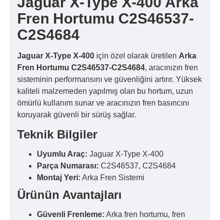
Jaguar X-Type X-400 Arka
Fren Hortumu C2S46537-
C2S4684
Jaguar X-Type X-400
için özel olarak üretilen
Arka
Fren Hortumu C2S46537-C2S4684
, aracınızın fren
sisteminin performansını ve güvenliğini artırır. Yüksek
kaliteli malzemeden yapılmış olan bu hortum, uzun
ömürlü kullanım sunar ve aracınızın fren basıncını
koruyarak güvenli bir sürüş sağlar.
Teknik Bilgiler
Uyumlu Araç:
Jaguar X-Type X-400
Parça Numarası:
C2S46537, C2S4684
Montaj Yeri:
Arka Fren Sistemi
Ürünün Avantajları
Güvenli Frenleme:
Arka fren hortumu, fren