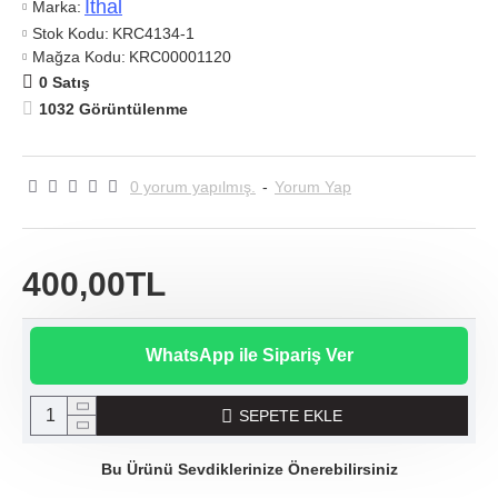
Ithal
Marka:
Stok Kodu:
KRC4134-1
Mağza Kodu:
KRC00001120
0 Satış
1032 Görüntülenme
0 yorum yapılmış.
-
Yorum Yap
400,00TL
WhatsApp ile Sipariş Ver
SEPETE EKLE
Bu Ürünü Sevdiklerinize Önerebilirsiniz