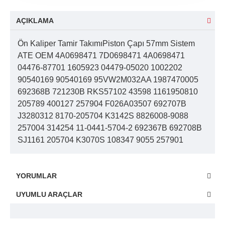
AÇIKLAMA
Ön Kaliper Tamir TakımıPiston Çapı 57mm Sistem
ATE OEM 4A0698471 7D0698471 4A0698471
04476-87701 1605923 04479-05020 1002202
90540169 90540169 95VW2M032AA 1987470005
692368B 721230B RKS57102 43598 1161950810
205789 400127 257904 F026A03507 692707B
J3280312 8170-205704 K3142S 8826008-9088
257004 314254 11-0441-5704-2 692367B 692708B
SJ1161 205704 K3070S 108347 9055 257901
YORUMLAR
UYUMLU ARAÇLAR