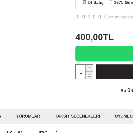
14 Satış
1675 Gör
0 yorum yapılm
400,00TL
Bu Ürü
A
YORUMLAR
TAKSIT SEÇENEKLERI
UYUMLU