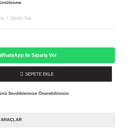
üntülenme
ış.
-
Yorum Yap
WhatsApp ile Sipariş Ver
SEPETE EKLE
nü Sevdiklerinize Önerebilirsiniz
 ARAÇLAR