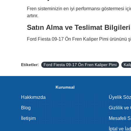
Fren sisteminizin en iyi performansı göstermesi iç
artırır.
Satın Alma ve Teslimat Bilgileri
Ford Fiesta 09-17 Ön Fren Kaliper Pimi ürününü şim
Etiketler:
Ford Fiesta 09-17 Ön Fren Kaliper Pimi
Kali
Kurumsal
Hakkımızda
Üyelik Sö
Blog
Gizlilik ve
İletişim
Mesafeli S
İptal ve İa