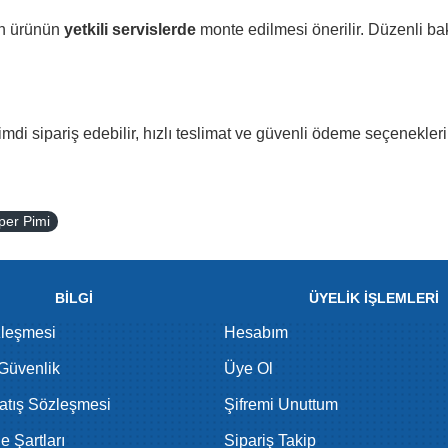
in ürünün
yetkili servislerde
monte edilmesi önerilir. Düzenli bak
di sipariş edebilir, hızlı teslimat ve güvenli ödeme seçenekleri
per Pimi
BİLGİ
ÜYELİK İŞLEMLERİ
zleşmesi
Hesabım
 Güvenlik
Üye Ol
atış Sözleşmesi
Şifremi Unuttum
de Şartları
Sipariş Takip