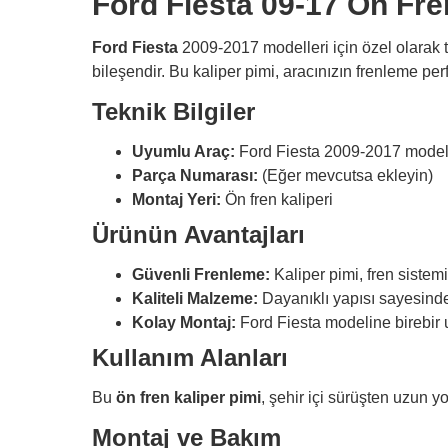
Ford Fiesta 09-17 Ön Fre
Ford Fiesta
2009-2017 modelleri için özel olarak
bileşendir. Bu kaliper pimi, aracınızın frenleme perf
Teknik Bilgiler
Uyumlu Araç:
Ford Fiesta 2009-2017 model
Parça Numarası:
(Eğer mevcutsa ekleyin)
Montaj Yeri:
Ön fren kaliperi
Ürünün Avantajları
Güvenli Frenleme:
Kaliper pimi, fren sistemi
Kaliteli Malzeme:
Dayanıklı yapısı sayesinde
Kolay Montaj:
Ford Fiesta modeline birebir u
Kullanım Alanları
Bu
ön fren kaliper pimi
, şehir içi sürüşten uzun yo
Montaj ve Bakım