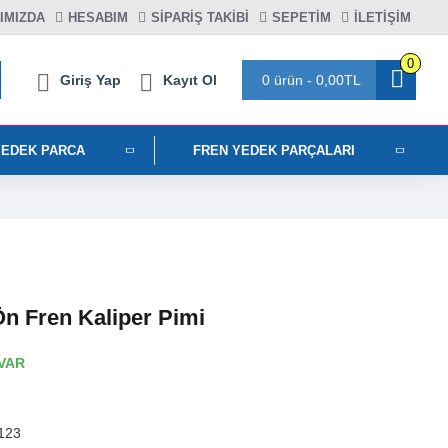
IMIZDA
HESABIM
SIPARIŞ TAKIBI
SEPETIM
İLETİŞİM
0
Giriş Yap
Kayıt Ol
0 ürün - 0,00TL
YEDEK PARCA
FREN YEDEK PARÇALARI
Ön Fren Kaliper Pimi
VAR
123