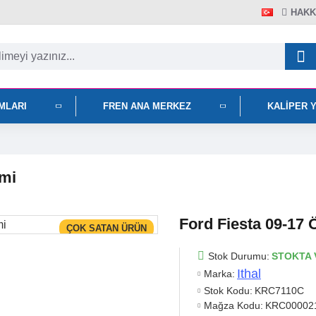
HAKK
IMLARI
FREN ANA MERKEZ
KALIPER 
imi
Ford Fiesta 09-17 
ÇOK SATAN ÜRÜN
Stok Durumu:
STOKTA 
Ithal
Marka:
Stok Kodu:
KRC7110C
Mağza Kodu:
KRC00002