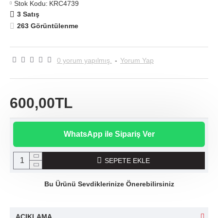
Stok Kodu:
KRC4739
3 Satış
263 Görüntülenme
0 yorum yapılmış.
-
Yorum Yap
600,00TL
WhatsApp ile Sipariş Ver
SEPETE EKLE
Bu Ürünü Sevdiklerinize Önerebilirsiniz
AÇIKLAMA