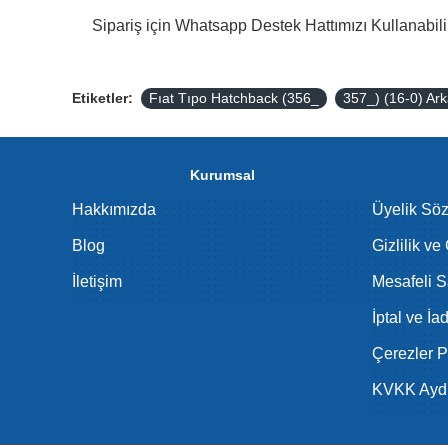
Sipariş için Whatsapp Destek Hattımızı Kullanabilir
Etiketler:
Fıat Tıpo Hatchback (356_
357_) (16-0) Ar
Kurumsal
Hakkımızda
Üyelik Sö
Blog
Gizlilik ve
İletişim
Mesafeli S
İptal ve İa
Çerezler Po
KVKK Aydı