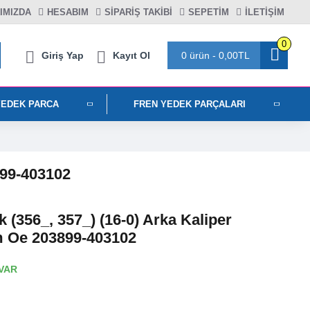
IMIZDA
HESABIM
SIPARIŞ TAKIBI
SEPETIM
İLETİŞİM
0
Giriş Yap
Kayıt Ol
0 ürün - 0,00TL
YEDEK PARCA
FREN YEDEK PARÇALARI
899-403102
 (356_, 357_) (16-0) Arka Kaliper
m Oe 203899-403102
VAR