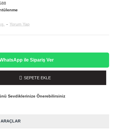
588
ntülenme
ış.
-
Yorum Yap
WhatsApp ile Sipariş Ver
SEPETE EKLE
nü Sevdiklerinize Önerebilirsiniz
 ARAÇLAR