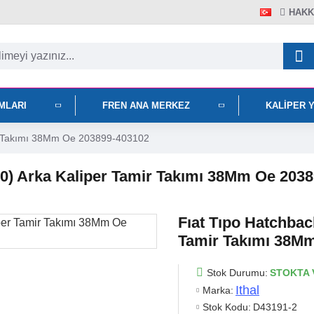
HAKK
IMLARI
FREN ANA MERKEZ
KALIPER 
mir Takımı 38Mm Oe 203899-403102
6-0) Arka Kaliper Tamir Takımı 38Mm Oe 203
Fıat Tıpo Hatchback
Tamir Takımı 38M
Stok Durumu:
STOKTA 
Ithal
Marka:
Stok Kodu:
D43191-2