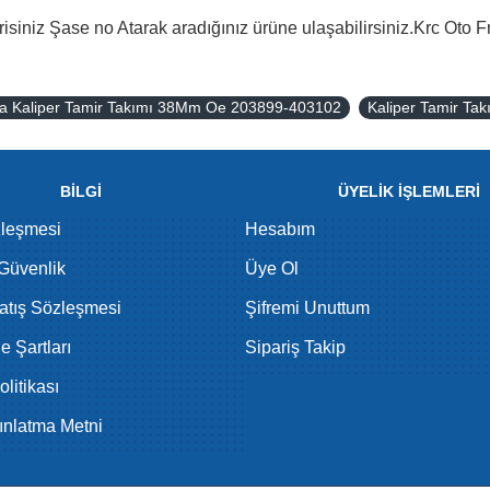
isiniz Şase no Atarak aradığınız ürüne ulaşabilirsiniz.Krc Oto F
ka Kaliper Tamir Takımı 38Mm Oe 203899-403102
Kaliper Tamir Tak
BİLGİ
ÜYELİK İŞLEMLERİ
zleşmesi
Hesabım
 Güvenlik
Üye Ol
atış Sözleşmesi
Şifremi Unuttum
de Şartları
Sipariş Takip
litikası
nlatma Metni