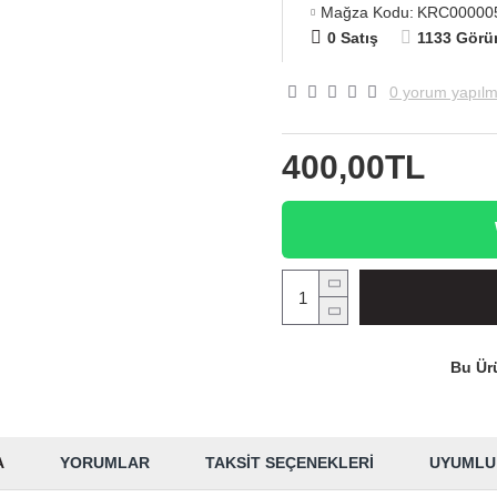
Mağza Kodu:
KRC00000
0 Satış
1133 Görü
0 yorum yapılm
400,00TL
Bu Ürü
A
YORUMLAR
TAKSIT SEÇENEKLERI
UYUMLU