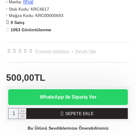
Ithal
Marka:
Stok Kodu:
KRC4617
Mağza Kodu:
KRC00000693
0 Satış
1063 Görüntülenme
0 yorum yapılmış.
-
Yorum Yap
500,00TL
WhatsApp ile Sipariş Ver
SEPETE EKLE
Bu Ürünü Sevdiklerinize Önerebilirsiniz