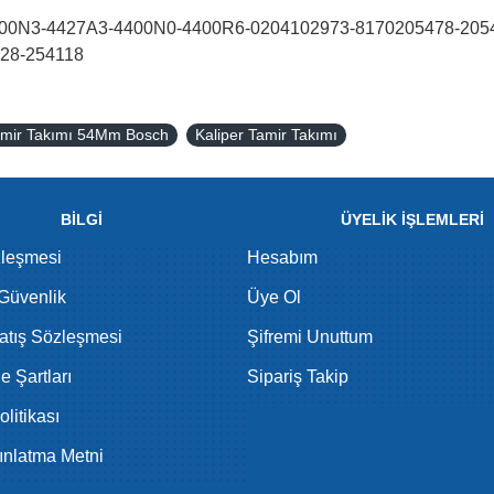
00N3-4427A3-4400N0-4400R6-0204102973-8170205478-2054
28-254118
Tamir Takımı 54Mm Bosch
Kaliper Tamir Takımı
BİLGİ
ÜYELİK İŞLEMLERİ
zleşmesi
Hesabım
 Güvenlik
Üye Ol
atış Sözleşmesi
Şifremi Unuttum
de Şartları
Sipariş Takip
litikası
nlatma Metni