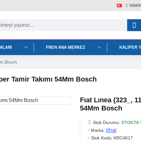
HAKK
IMLARI
FREN ANA MERKEZ
KALIPER 
4Mm Bosch
aliper Tamir Takımı 54Mm Bosch
Fıat Lınea (323_, 1
54Mm Bosch
Stok Durumu:
STOKTA 
Ithal
Marka:
Stok Kodu:
KRC4617