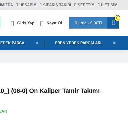
IMIZDA
HESABIM
SIPARIŞ TAKIBI
SEPETIM
İLETİŞİM
0
Giriş Yap
Kayıt Ol
0 ürün - 0,00TL
YEDEK PARCA
FREN YEDEK PARÇALARI
10_) (06-0) Ön Kaliper Tamir Takımı
VAR