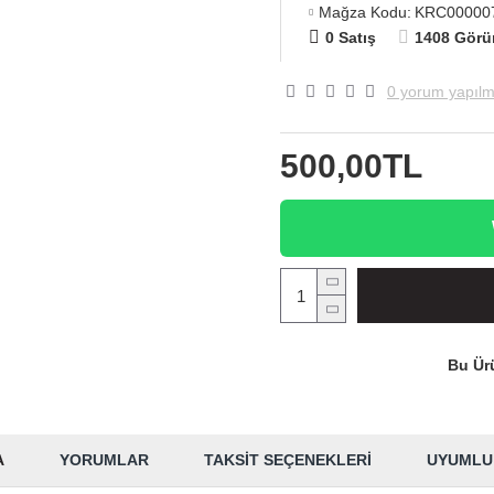
Mağza Kodu:
KRC00000
0 Satış
1408 Görü
0 yorum yapılm
500,00TL
Bu Ürü
A
YORUMLAR
TAKSIT SEÇENEKLERI
UYUMLU