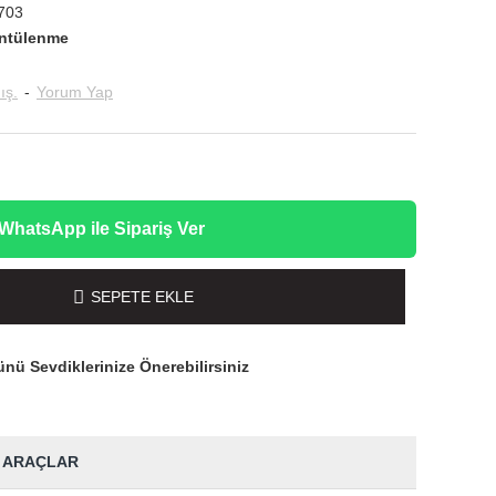
703
ntülenme
ış.
-
Yorum Yap
WhatsApp ile Sipariş Ver
SEPETE EKLE
nü Sevdiklerinize Önerebilirsiniz
 ARAÇLAR