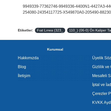
9949339-77362746-9949336-4400N1-4427A3-44
254080-24354117725-X549870A0-205490-88230
Etiketler:
Fıat Lınea (323_
110_) (06-0) Ön Kaliper 
Kurumsal
Hakkımızda
Üyelik Sö
Blog
Gizlilik ve
İletişim
Mesafeli S
İptal ve İa
Çerezler Po
KVKK Aydı