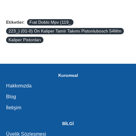
Etiketler:
Fıat Doblo Mpv (119_
223_) (01-0) Ön Kaliper Tamir Takımı Pistonlubosch 54Mm
Kaliper Pistonları
Kurumsal
Hakkımızda
Blog
İletişim
BİLGİ
Üyelik Sözleşmesi