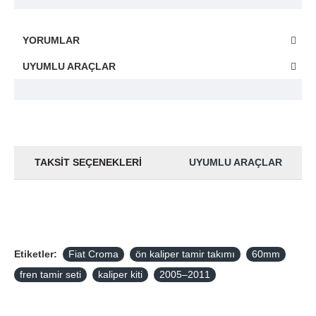
YORUMLAR
UYUMLU ARAÇLAR
TAKSIT SEÇENEKLERI
UYUMLU ARAÇLAR
Etiketler:
Fiat Croma
ön kaliper tamir takımı
60mm
fren tamir seti
kaliper kiti
2005–2011