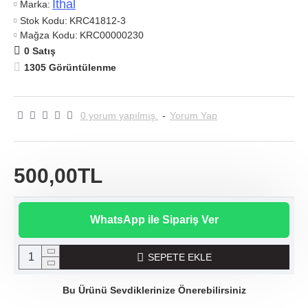
Ithal
Marka:
Stok Kodu:
KRC41812-3
Mağza Kodu:
KRC00000230
0 Satış
1305 Görüntülenme
0 yorum yapılmış.
-
Yorum Yap
500,00TL
WhatsApp ile Sipariş Ver
SEPETE EKLE
Bu Ürünü Sevdiklerinize Önerebilirsiniz