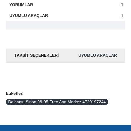
YORUMLAR
UYUMLU ARAÇLAR
TAKSIT SEÇENEKLERI
UYUMLU ARAÇLAR
Etiketler:
Daihatsu Sirion 98-05 Fren Ana Merkez 4720197244