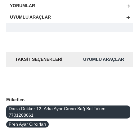
YORUMLAR
UYUMLU ARAÇLAR
TAKSIT SEÇENEKLERI
UYUMLU ARAÇLAR
Etiketler:
Dacia Dokker 12- Arka Ayar Cırcırı Sağ Sol Takım
7701208061
Fren Ayar Cırcırları