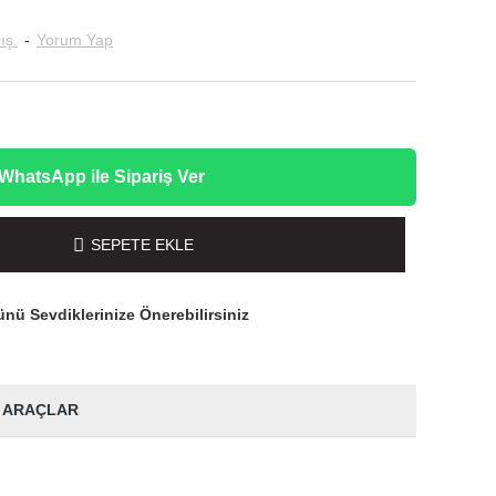
ış.
-
Yorum Yap
WhatsApp ile Sipariş Ver
SEPETE EKLE
nü Sevdiklerinize Önerebilirsiniz
 ARAÇLAR