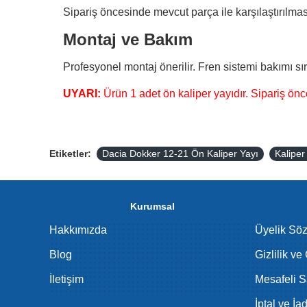
Sipariş öncesinde mevcut parça ile karşılaştırılması
Montaj ve Bakım
Profesyonel montaj önerilir. Fren sistemi bakımı sır
UYARI:
Ürün 1 adet ön kaliper yayıdır. Sipariş önc
Etiketler:
Dacia Dokker 12-21 Ön Kaliper Yayı
Kaliper
Kurumsal
Hakkımızda
Üyelik Sö
Blog
Gizlilik ve
İletişim
Mesafeli S
İptal ve İa