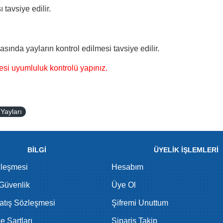
 tavsiye edilir.
asında yayların kontrol edilmesi tavsiye edilir.
esi uyumluluk kontrolü yapınız.
 Yayları
BİLGİ
ÜYELİK İŞLEMLERİ
zleşmesi
Hesabım
 Güvenlik
Üye Ol
atış Sözleşmesi
Şifremi Unuttum
de Şartları
Sipariş Takip