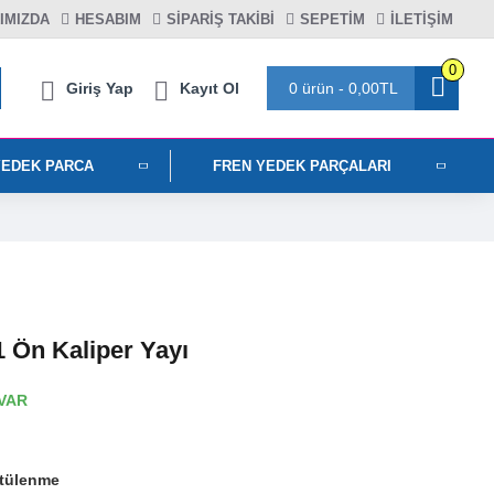
IMIZDA
HESABIM
SIPARIŞ TAKIBI
SEPETIM
İLETİŞİM
0
Giriş Yap
Kayıt Ol
0 ürün - 0,00TL
YEDEK PARCA
FREN YEDEK PARÇALARI
 Ön Kaliper Yayı
VAR
tülenme