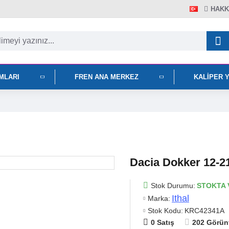
HAKK
IMLARI
FREN ANA MERKEZ
KALIPER 
Dacia Dokker 12-21
Stok Durumu:
STOKTA 
Ithal
Marka:
Stok Kodu:
KRC42341A
0 Satış
202 Görün