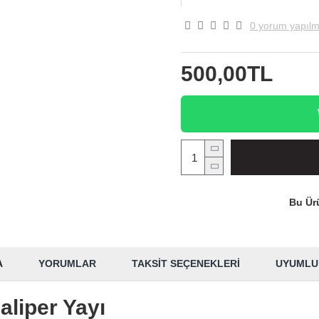
0 yorum yapılm
500,00TL
Bu Ürü
A
YORUMLAR
TAKSIT SEÇENEKLERI
UYUMLU
liper Yayı