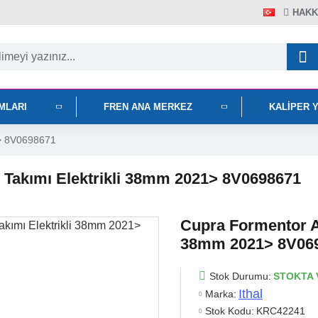
HAKK
IMLARI
FREN ANA MERKEZ
KALIPER 
1> 8V0698671
 Takımı Elektrikli 38mm 2021> 8V0698671
Cupra Formentor Ar
38mm 2021> 8V06
Stok Durumu:
STOKTA 
Ithal
Marka:
Stok Kodu:
KRC42241