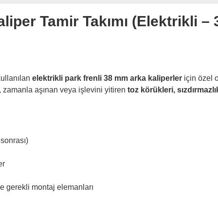
iper Tamir Takımı (Elektrikli –
ullanılan
elektrikli park frenli 38 mm arka kaliperler
için özel 
, zamanla aşınan veya işlevini yitiren
toz körükleri, sızdırmazlı
sonrası)
er
 ve gerekli montaj elemanları