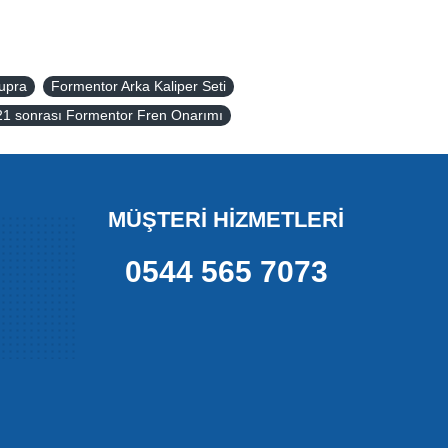
Cupra
Formentor Arka Kaliper Seti
1 sonrası Formentor Fren Onarımı
MÜŞTERİ HİZMETLERİ
0544 565 7073