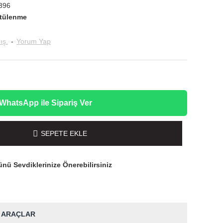
396
tülenme
ış.
-
Yorum Yap
WhatsApp ile Sipariş Ver
SEPETE EKLE
nü Sevdiklerinize Önerebilirsiniz
 ARAÇLAR