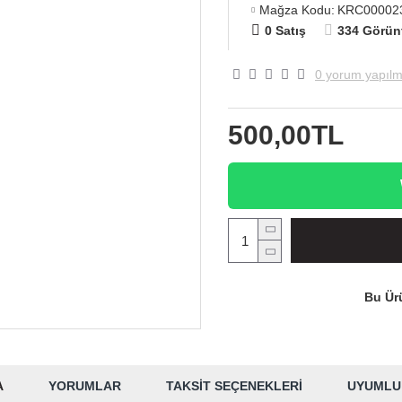
Mağza Kodu:
KRC00002
0 Satış
334 Görün
0 yorum yapılm
500,00TL
Bu Ürü
A
YORUMLAR
TAKSIT SEÇENEKLERI
UYUMLU