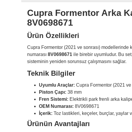
Cupra Formentor Arka Kal
8V0698671
Ürün Özellikleri
Cupra Formentor (2021 ve sonrası) modellerinde k
numarası
8V0698671
ile birebir uyumludur. Bu set
sisteminin yeniden sorunsuz çalışmasını sağlar.
Teknik Bilgiler
Uyumlu Araçlar:
Cupra Formentor (2021 ve 
Piston Çapı:
38 mm
Fren Sistemi:
Elektrikli park frenli arka kalip
OEM Numarası:
8V0698671
İçerik:
Toz lastikleri, keçeler, burçlar, yaylar
Ürünün Avantajları