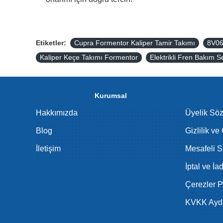
Etiketler:
Cupra Formentor Kaliper Tamir Takımı
8V0
Kaliper Keçe Takımı Formentor
Elektrikli Fren Bakım Se
Kurumsal
Hakkımızda
Üyelik Sö
Blog
Gizlilik ve
İletişim
Mesafeli S
İptal ve İa
Çerezler Po
KVKK Aydı