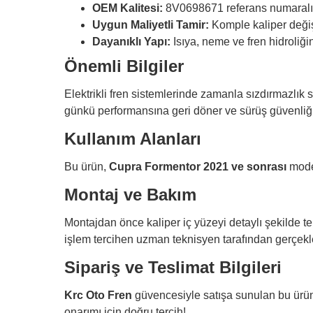
OEM Kalitesi:
8V0698671 referans numaralı 
Uygun Maliyetli Tamir:
Komple kaliper değiş
Dayanıklı Yapı:
Isıya, neme ve fren hidroliği
Önemli Bilgiler
Elektrikli fren sistemlerinde zamanla sızdırmazlık s
günkü performansına geri döner ve sürüş güvenliği
Kullanım Alanları
Bu ürün,
Cupra Formentor 2021 ve sonrası
model
Montaj ve Bakım
Montajdan önce kaliper iç yüzeyi detaylı şekilde tem
işlem tercihen uzman teknisyen tarafından gerçekleş
Sipariş ve Teslimat Bilgileri
Krc Oto Fren
güvencesiyle satışa sunulan bu ürün,
onarımı için doğru tercih!