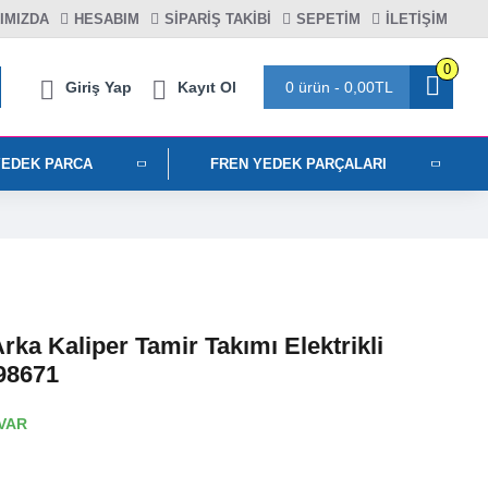
IMIZDA
HESABIM
SIPARIŞ TAKIBI
SEPETIM
İLETİŞİM
0
Giriş Yap
Kayıt Ol
0 ürün - 0,00TL
YEDEK PARCA
FREN YEDEK PARÇALARI
ka Kaliper Tamir Takımı Elektrikli
98671
VAR