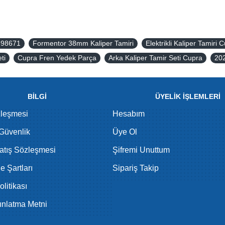
698671
Formentor 38mm Kaliper Tamiri
Elektrikli Kaliper Tamiri 
ti
Cupra Fren Yedek Parça
Arka Kaliper Tamir Seti Cupra
202
BİLGİ
ÜYELİK İŞLEMLERİ
zleşmesi
Hesabım
 Güvenlik
Üye Ol
atış Sözleşmesi
Şifremi Unuttum
de Şartları
Sipariş Takip
litikası
nlatma Metni