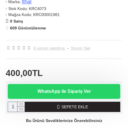
Ithal
Marka:
Stok Kodu:
KRC4073
Mağza Kodu:
KRC00001981
0 Satış
609 Görüntülenme
0 yorum yapılmış.
-
Yorum Yap
400,00TL
WhatsApp ile Sipariş Ver
SEPETE EKLE
Bu Ürünü Sevdiklerinize Önerebilirsiniz