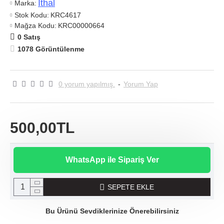
Ithal
Marka:
Stok Kodu:
KRC4617
Mağza Kodu:
KRC00000664
0 Satış
1078 Görüntülenme
0 yorum yapılmış.
-
Yorum Yap
500,00TL
WhatsApp ile Sipariş Ver
SEPETE EKLE
Bu Ürünü Sevdiklerinize Önerebilirsiniz