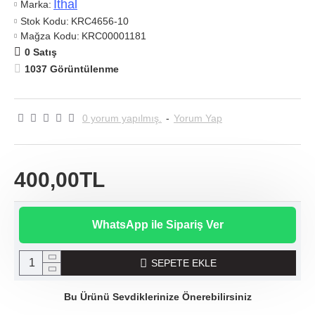
Ithal
Marka:
Stok Kodu:
KRC4656-10
Mağza Kodu:
KRC00001181
0 Satış
1037 Görüntülenme
0 yorum yapılmış.
-
Yorum Yap
400,00TL
WhatsApp ile Sipariş Ver
SEPETE EKLE
Bu Ürünü Sevdiklerinize Önerebilirsiniz