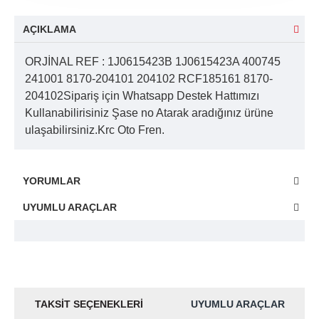
AÇIKLAMA
ORJİNAL REF : 1J0615423B 1J0615423A 400745
241001 8170-204101 204102 RCF185161 8170-
204102Sipariş için Whatsapp Destek Hattımızı
Kullanabilirisiniz Şase no Atarak aradığınız ürüne
ulaşabilirsiniz.Krc Oto Fren.
YORUMLAR
UYUMLU ARAÇLAR
TAKSIT SEÇENEKLERI
UYUMLU ARAÇLAR