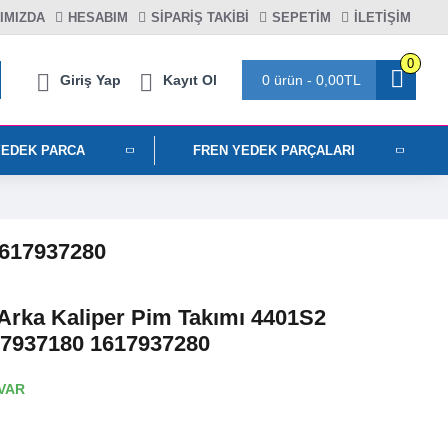
IMIZDA
HESABIM
SIPARIŞ TAKIBI
SEPETIM
İLETİŞİM
0
Giriş Yap
Kayıt Ol
0 ürün - 0,00TL
YEDEK PARCA
FREN YEDEK PARÇALARI
1617937280
 Arka Kaliper Pim Takımı 4401S2
17937180 1617937280
VAR