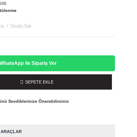
506
tülenme
ış.
-
Yorum Yap
WhatsApp ile Sipariş Ver
SEPETE EKLE
nü Sevdiklerinize Önerebilirsiniz
 ARAÇLAR