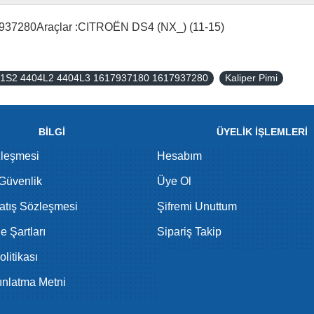
37280Araçlar :CITROËN DS4 (NX_) (11-15)
4401S2 4404L2 4404L3 1617937180 1617937280
Kaliper Pimi
BİLGİ
ÜYELİK İŞLEMLERİ
zleşmesi
Hesabım
 Güvenlik
Üye Ol
atış Sözleşmesi
Şifremi Unuttum
de Şartları
Sipariş Takip
litikası
nlatma Metni