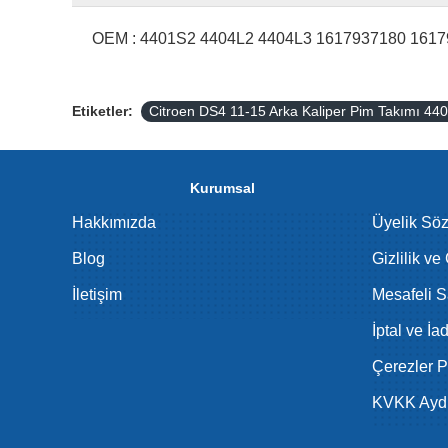
OEM : 4401S2 4404L2 4404L3 1617937180 16179
Etiketler:
Citroen DS4 11-15 Arka Kaliper Pim Takımı 
Kurumsal
Hakkımızda
Üyelik Sö
Blog
Gizlilik ve
İletişim
Mesafeli S
İptal ve İa
Çerezler Po
KVKK Aydı