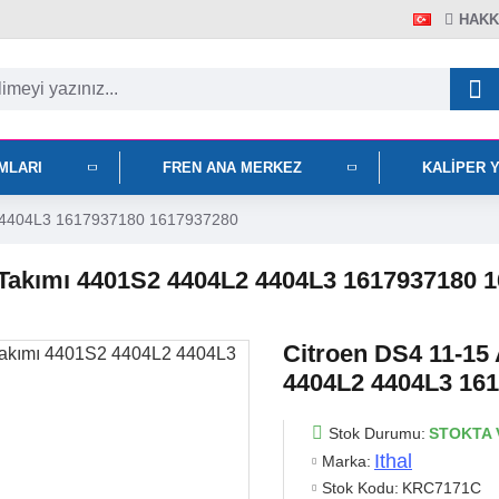
HAKK
IMLARI
FREN ANA MERKEZ
KALIPER 
L2 4404L3 1617937180 1617937280
m Takımı 4401S2 4404L2 4404L3 1617937180 
Citroen DS4 11-15
4404L2 4404L3 16
Stok Durumu:
STOKTA 
Ithal
Marka:
Stok Kodu:
KRC7171C