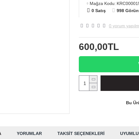
Mağza Kodu:
KRC00001
0 Satış
998 Görün
0 yorum yapılm
600,00TL
Bu Ürü
A
YORUMLAR
TAKSIT SEÇENEKLERI
UYUMLU