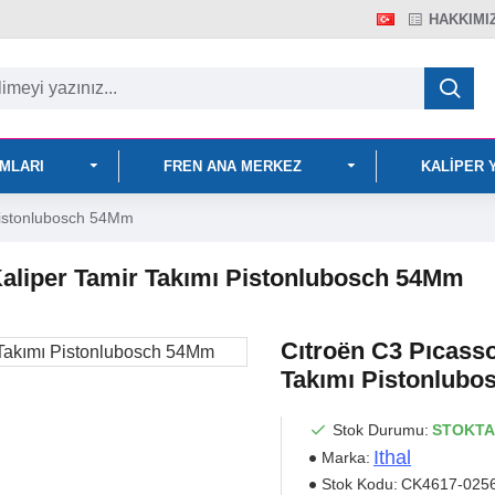
HAKKIMI
IMLARI
FREN ANA MERKEZ
KALIPER 
 Pistonlubosch 54Mm
 Kaliper Tamir Takımı Pistonlubosch 54Mm
Cıtroën C3 Pıcasso
Takımı Pistonlub
Stok Durumu:
STOKTA
Ithal
Marka:
Stok Kodu:
CK4617-025