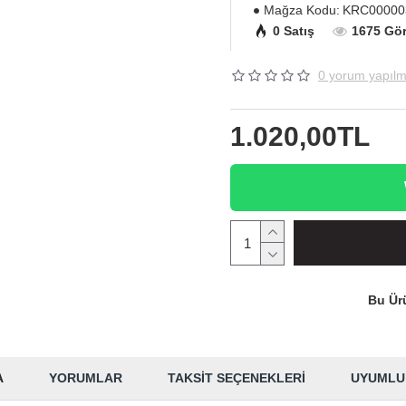
Mağza Kodu:
KRC00000
0 Satış
1675 Gö
0 yorum yapılm
1.020,00TL
Bu Ürü
A
YORUMLAR
TAKSIT SEÇENEKLERI
UYUMLU