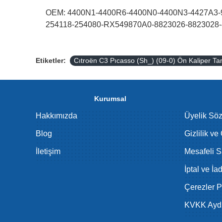
OEM: 4400N1-4400R6-4400N0-4400N3-4427A3-9
254118-254080-RX549870A0-8823026-8823028
Etiketler:
Cıtroën C3 Pıcasso (Sh_) (09-0) Ön Kaliper T
Kurumsal
Hakkımızda
Üyelik Sö
Blog
Gizlilik ve
İletişim
Mesafeli S
İptal ve İa
Çerezler Po
KVKK Aydı