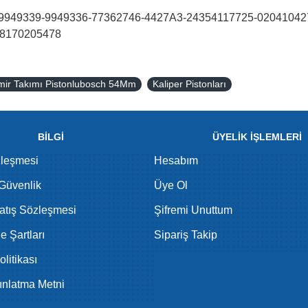
949339-9949336-77362746-4427A3-24354117725-020410427
-8170205478
amir Takımı Pistonlubosch 54Mm
Kaliper Pistonları
BİLGİ
ÜYELİK İŞLEMLERİ
zleşmesi
Hesabım
 Güvenlik
Üye Ol
atış Sözleşmesi
Şifremi Unuttum
de Şartları
Sipariş Takip
litikası
nlatma Metni