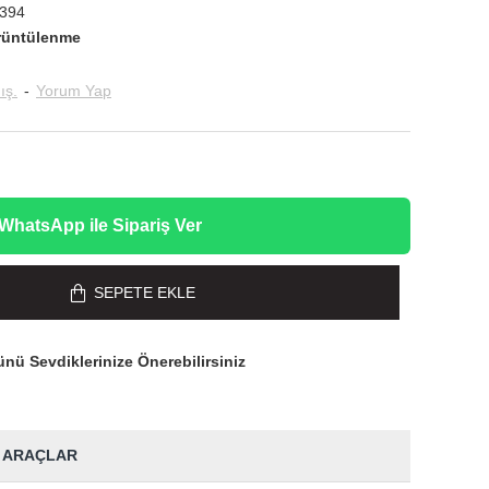
394
rüntülenme
ış.
-
Yorum Yap
WhatsApp ile Sipariş Ver
SEPETE EKLE
nü Sevdiklerinize Önerebilirsiniz
 ARAÇLAR