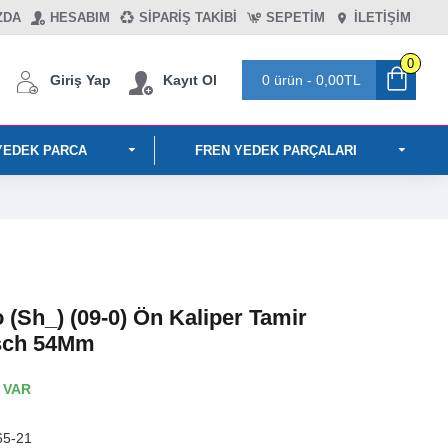
ZDA
HESABIM
SIPARIŞ TAKIBI
SEPETIM
İLETİŞİM
0
Giriş Yap
Kayıt Ol
0 ürün - 0,00TL
YEDEK PARCA
FREN YEDEK PARÇALARI
 (Sh_) (09-0) Ön Kaliper Tamir
osch 54Mm
 VAR
65-21